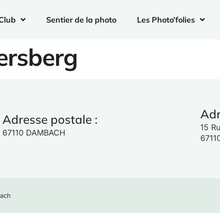
Club
Sentier de la photo
Les Photo’folies
ersberg
Adr
Adresse postale :
15 Ru
67110 DAMBACH
671
bach