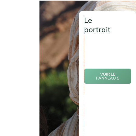
Le
portrait
VOIR LE
PANNEAU 5