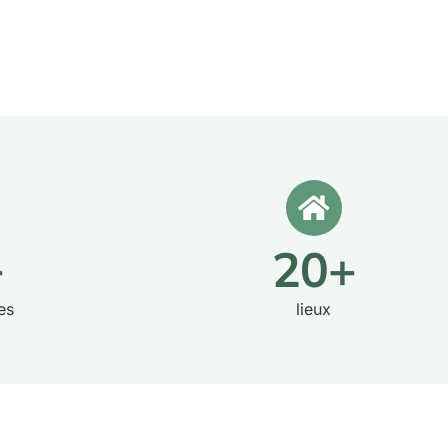
+
20
+
es
lieux