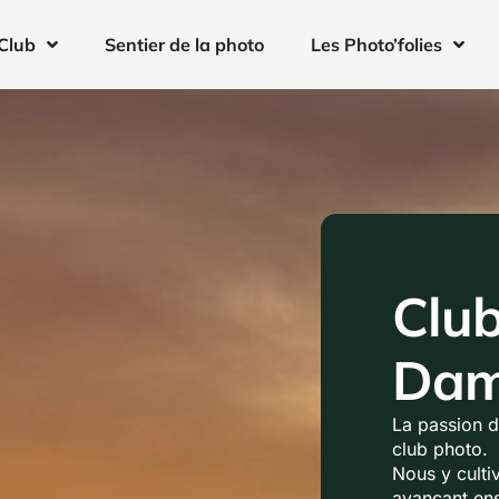
Club
Sentier de la photo
Les Photo’folies
Club
Dam
La passion d
club photo.
Nous y culti
avançant en