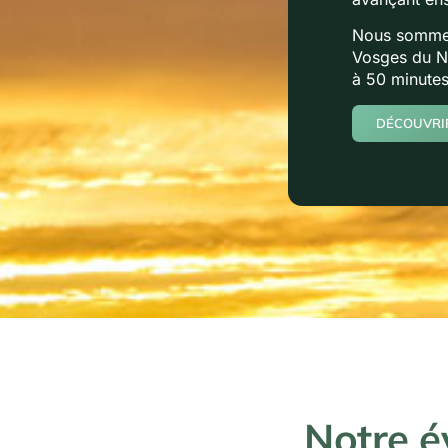
Nous sommes
Vosges du No
à 50 minutes
DÉCOUVRIR
Notre 