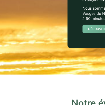
Nous sommes
Vosges du No
à 50 minutes
DÉCOUVRIR
Notre 