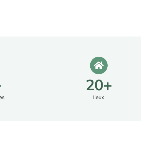
+
20
+
es
lieux