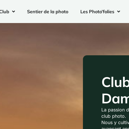
Club
Sentier de la photo
Les Photo’folies
Club
Dam
La passion d
club photo.
Nous y culti
avançant en